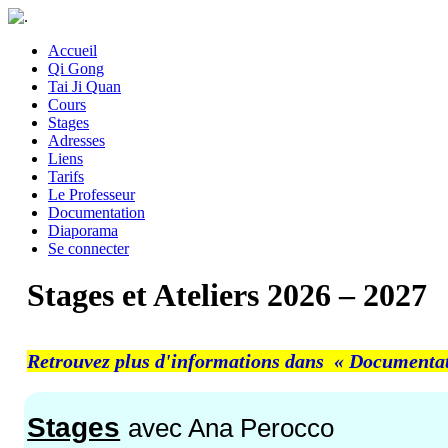
Accueil
Qi Gong
Tai Ji Quan
Cours
Stages
Adresses
Liens
Tarifs
Le Professeur
Documentation
Diaporama
Se connecter
Stages et Ateliers 2026 – 2027
Retrouvez plus d'informations dans « Documenta
Stages
avec Ana Perocco